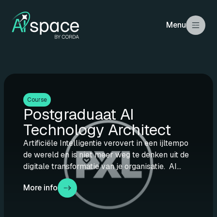
Menu
Course
Postgraduaat AI
Technology Architect
Artificiële Intelligentie verovert in een ijltempo
de wereld en is niet meer weg te denken uit de
digitale transformatie van je organisatie. AI...
More info