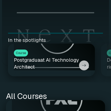
In the spotlights
Course
C
Postgraduaat AI Technology
D
Architect
r
All Courses