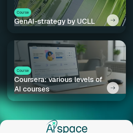
Course
GenAI-strategy by UCLL
Course
Coursera:
various levels of
AI courses