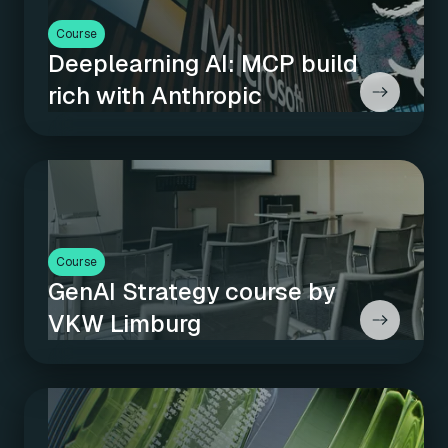
Course
Deeplearning AI: MCP build
rich with Anthropic
Course
GenAI Strategy course by
VKW Limburg